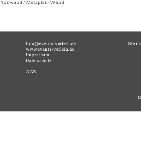
Pinnwand / Metaplan-Wand
Info@events-verleih.de
Sie in
www.events-verleih.de
Impressum
Datenschutz
AGB