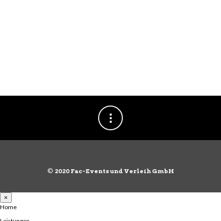
©
2020 Fac-Events und Verleih GmbH
×
Home
Leistungen