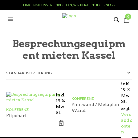
FRAGEN SIE UNVERBINDLICH AN, WIR BERATEN SIE GERNE! >>
0
Besprechungsequipm
ent mieten Kassel
inkl.
19 %
inkl.
Mw
KONFERENZ
19 %
St.
Pinnwand / Metaplan-
Mw
zzgl.
KONFERENZ
Wand
St.
Vers
Flipchart
andk
oste
n