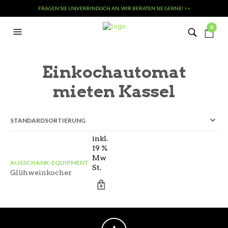
FRAGEN SIE UNVERBINDLICH AN, WIR BERATEN SIE GERNE! >>
0
Einkochautomat
mieten Kassel
inkl.
19 %
Mw
AUSSCHANK-EQUIPMENT
St.
Glühweinkocher