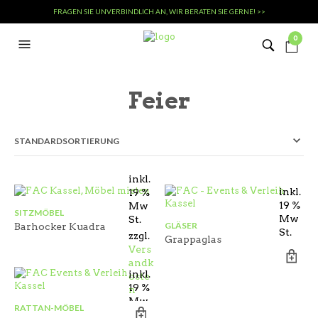
FRAGEN SIE UNVERBINDLICH AN, WIR BERATEN SIE GERNE! >>
0
Feier
inkl.
inkl.
19 %
19 %
Mw
SITZMÖBEL
Mw
St.
GLÄSER
Barhocker Kuadra
St.
zzgl.
Grappaglas
Vers
andk
inkl.
oste
19 %
n
Mw
RATTAN-MÖBEL
St.