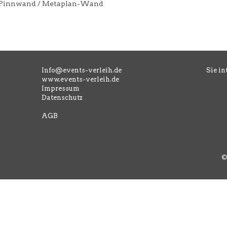
Pinnwand / Metaplan-Wand
Info@events-verleih.de
Sie in
www.events-verleih.de
Impressum
Datenschutz
AGB