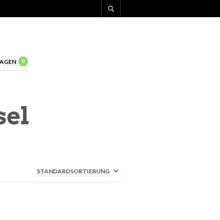
AGEN
0
sel