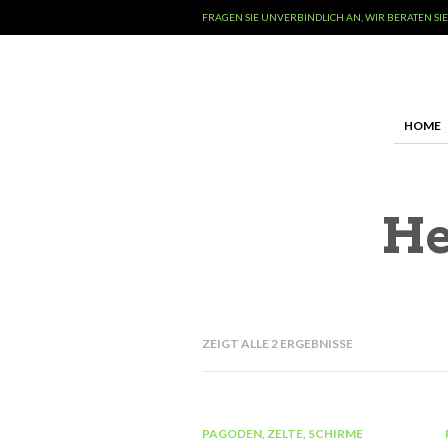
FRAGEN SIE UNVERBINDLICH AN, WIR BERATEN SIE
HOME
He
ZEIGT ALLE 2 ERGEBNISSE
PAGODEN, ZELTE, SCHIRME