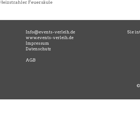
Heizstrahler Feuersäule
Info@events-verleih.de
Sie in
www.events-verleih.de
Impressum
Datenschutz
AGB