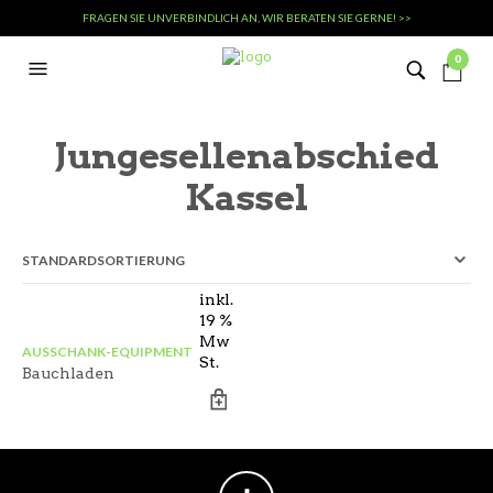
FRAGEN SIE UNVERBINDLICH AN, WIR BERATEN SIE GERNE! >>
0
Jungesellenabschied
Kassel
inkl.
19 %
Mw
AUSSCHANK-EQUIPMENT
St.
Bauchladen