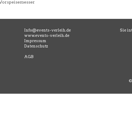
Vorspeisemesser
Info@events-verleih.de
Sie in
www.events-verleih.de
Impressum
Datenschutz
AGB