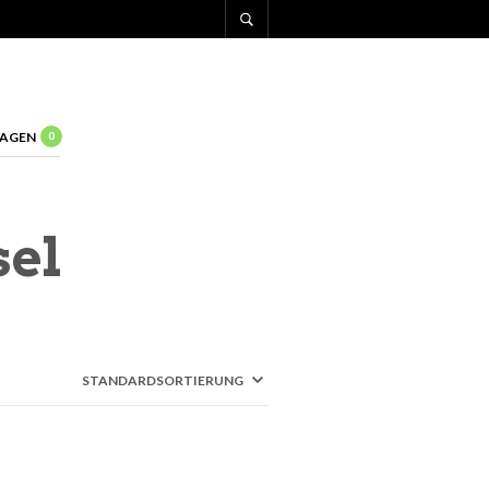
AGEN
0
sel