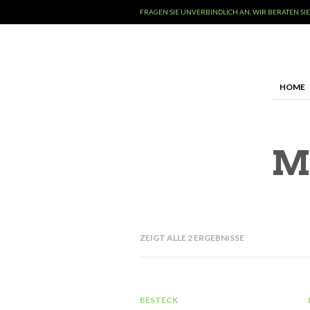
FRAGEN SIE UNVERBINDLICH AN, WIR BERATEN SIE
HOME
Me
ZEIGT ALLE 2 ERGEBNISSE
BESTECK