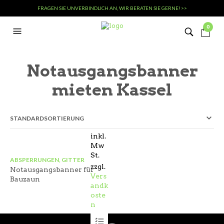
FRAGEN SIE UNVERBINDLICH AN, WIR BERATEN SIE GERNE! >>
0
Notausgangsbanner
mieten Kassel
inkl.
Mw
St.
ABSPERRUNGEN, GITTER
zzgl.
Notausgangsbanner für
Vers
Bauzaun
andk
oste
n
Dieses