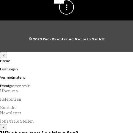
Produkt
weist
mehrere
Varianten
auf.
Die
Optionen
können
©
2020 Fac-Events und Verleih GmbH
auf
der
Produktseite
×
gewählt
Home
werden
Leistungen
Vermietmaterial
Eventgastronomie
Über uns
Referenzen
Kontakt
Newsletter
Jobs/freie Stellen
×