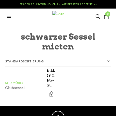
FRAGEN SIE UNVERBINDLICH AN, WIR BERATEN SIE GERNE! >>
0
schwarzer Sessel
mieten
inkl.
19 %
Mw
SITZMÖBEL
St.
Clubsessel