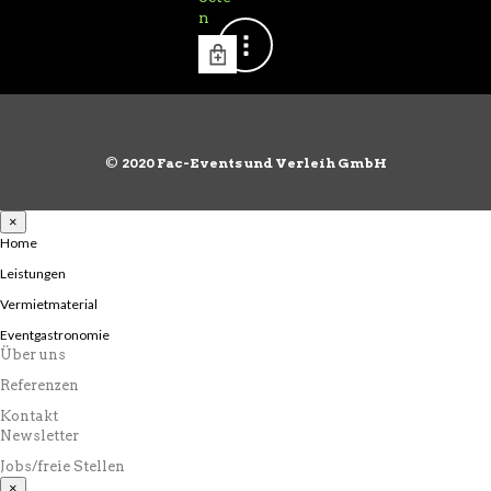
n
©
2020 Fac-Events und Verleih GmbH
×
Home
Leistungen
Vermietmaterial
Eventgastronomie
Über uns
Referenzen
Kontakt
Newsletter
Jobs/freie Stellen
×