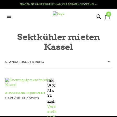
FRAGEN SIE UNVERBINDLICH AN, WIR BERATEN SIE GERNE! >>
0
Sektkühler mieten
Kassel
inkl.
19 %
Mw
AUSSCHANK-EQUIPMENT
St.
Sektkühler chrom
zzgl.
Vers
andk
oste