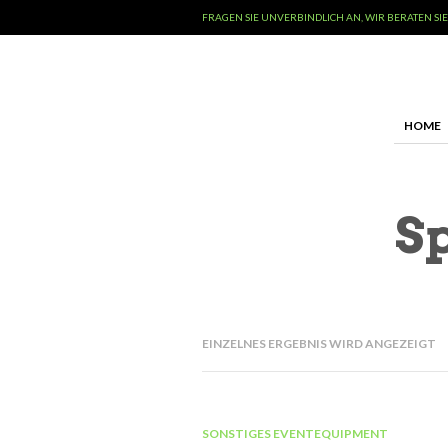
FRAGEN SIE UNVERBINDLICH AN, WIR BERATEN SIE
HOME
Sp
EINZELNES ERGEBNIS WIRD ANGEZEIGT
SONSTIGES EVENTEQUIPMENT