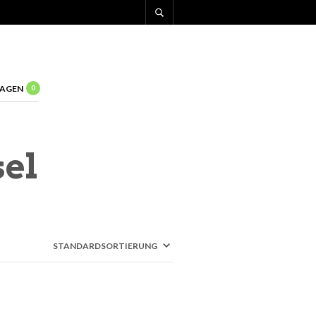
AGEN
0
sel