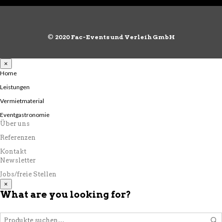
Varianten
auf.
Die
Optionen
©
2020 Fac-Events und Verleih GmbH
können
auf
der
×
Produktseite
Home
gewählt
Leistungen
werden
Vermietmaterial
Eventgastronomie
Über uns
Referenzen
Kontakt
Newsletter
Jobs/freie Stellen
×
What are you looking for?