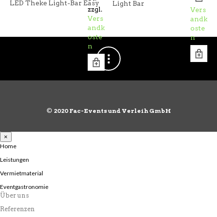
zzgl.
LED Theke Light-Bar Easy
Light Bar
zzgl.
Vers
Vers
andk
andk
oste
oste
n
n
©
2020 Fac-Events und Verleih GmbH
×
Home
Leistungen
Vermietmaterial
Eventgastronomie
Über uns
Referenzen