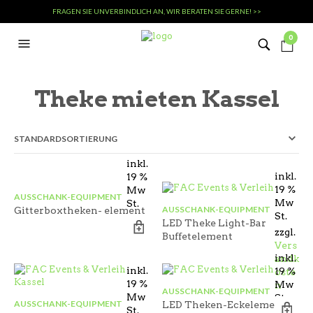
FRAGEN SIE UNVERBINDLICH AN, WIR BERATEN SIE GERNE! >>
0
Theke mieten Kassel
inkl.
inkl.
19 %
19 %
Mw
AUSSCHANK-EQUIPMENT
Mw
St.
AUSSCHANK-EQUIPMENT
Gitterboxtheken- element
St.
LED Theke Light-Bar
zzgl.
Buffetelement
Vers
inkl.
andk
inkl.
19 %
oste
19 %
Mw
n
AUSSCHANK-EQUIPMENT
Mw
St.
AUSSCHANK-EQUIPMENT
LED Theken-Eckelement
St.