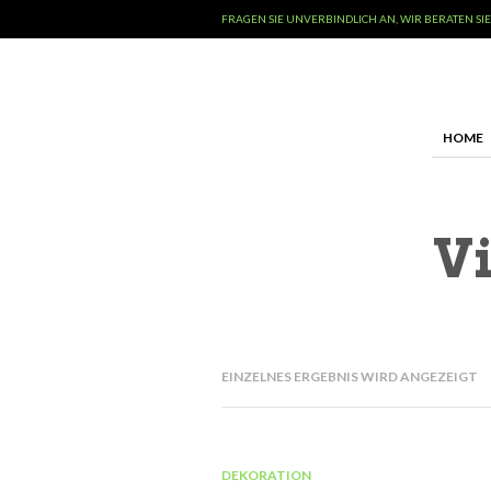
FRAGEN SIE UNVERBINDLICH AN, WIR BERATEN SIE
HOME
Vi
EINZELNES ERGEBNIS WIRD ANGEZEIGT
DEKORATION