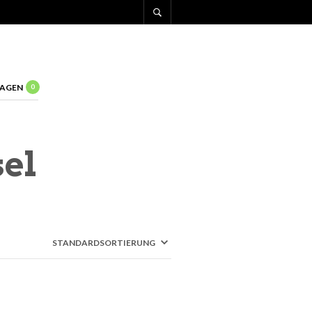
AGEN
0
sel