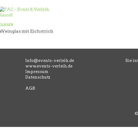
GLÄSER
Weinglas mit Eichstrich
Info@events-verleih.de
Sie in
www.events-verleih.de
Impressum
Datenschutz
AGB