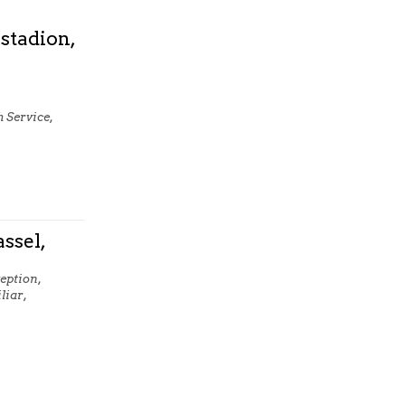
estadion,
 Service,
ssel,
eption,
liar,