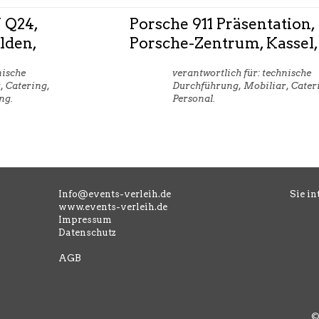
 Q24,
Porsche 911 Präsentation,
lden,
Porsche-Zentrum, Kassel,
nische
verantwortlich für: technische
, Catering,
Durchführung, Mobiliar, Cater
ng.
Personal.
Info@events-verleih.de
Sie in
www.events-verleih.de
Impressum
Datenschutz
AGB