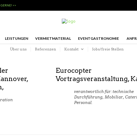
 GERNE! >>
LEISTUNGEN
VERMIETMATERIAL
EVENTGASTRONOMIE
ANFR
Über uns
Referenzen
Kontakt
Jobs/freie Stellen
ler
Eurocopter
Hannover,
Vortragsveranstaltung, Ka
n,
verantwortlich für: technische
Durchführung, Mobiliar, Cater
ration 
Personal.