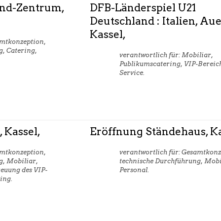
ind-Zentrum,
DFB-Länderspiel U21
Deutschland : Italien, Au
Kassel,
amtkonzeption,
, Catering,
verantwortlich für: Mobiliar,
Publikumscatering, VIP-Bereich
Service.
 Kassel,
Eröffnung Ständehaus, Ka
amtkonzeption,
verantwortlich für: Gesamtkonz
g, Mobiliar,
technische Durchführung, Mobi
euung des VIP-
Personal.
ing.