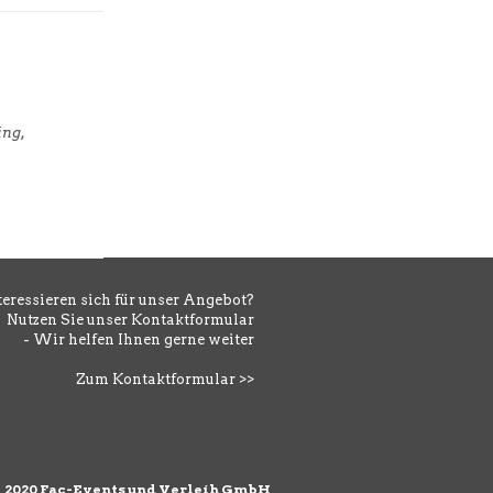
ing,
teressieren sich für unser Angebot?
Nutzen Sie unser Kontaktformular
- Wir helfen Ihnen gerne weiter
Zum Kontaktformular >>
©
2020 Fac-Events und Verleih GmbH