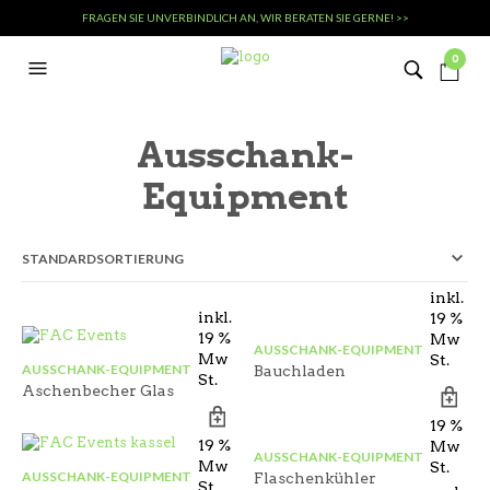
FRAGEN SIE UNVERBINDLICH AN, WIR BERATEN SIE GERNE! >>
0
Ausschank-
Equipment
inkl.
inkl.
19 %
19 %
Mw
AUSSCHANK-EQUIPMENT
Mw
St.
AUSSCHANK-EQUIPMENT
Bauchladen
St.
Aschenbecher Glas
inkl.
inkl.
19 %
19 %
Mw
AUSSCHANK-EQUIPMENT
Mw
St.
AUSSCHANK-EQUIPMENT
Flaschenkühler
St.