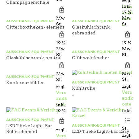
zzgl.
Champagnerschale
inkl.
inkl.
Vers
19 %
19 %
andk
Mw
Mw
oste
AUSSCHANK-EQUIPMENT
AUSSCHANK-EQUIPMENT
St.
St.
n
Gitterboxtheken- element
Glaskühlschrank,
gebranded
inkl.
inkl.
19 %
19 %
Mw
Mw
AUSSCHANK-EQUIPMENT
AUSSCHANK-EQUIPMENT
St.
St.
Glaskühlschrank, neutral
Glühweinkocher
inkl.
inkl.
19 %
Mw
Mw
AUSSCHANK-EQUIPMENT
St.
St.
AUSSCHANK-EQUIPMENT
Konferenzkühler
zzgl.
zzgl.
Kühltruhe
Vers
Vers
–
andk
andk
oste
oste
inkl.
n
n
inkl.
19 %
19 %
Mw
Di
AUSSCHANK-EQUIPMENT
Mw
Pr
St.
AUSSCHANK-EQUIPMENT
LED Theke Light-Bar
we
St.
zzgl.
LED Theke Light-Bar Easy
Buffetelement
me
zzgl.
Vers
Va