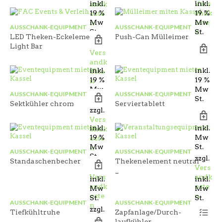
inkl.
Vers
inkl.
andk
auf
19 %
andk
19 %
oste
Di
Mw
oste
Mw
n
Op
AUSSCHANK-EQUIPMENT
AUSSCHANK-EQUIPMENT
St.
n
St.
kö
LED Theken-Eckelement
Push-Can Mülleimer
zzgl.
auf
Light Bar
Vers
der
andk
Pro
inkl.
inkl.
oste
ge
19 %
19 %
we
n
Mw
Mw
AUSSCHANK-EQUIPMENT
AUSSCHANK-EQUIPMENT
St.
St.
Sektkühler chrom
Serviertablett
zzgl.
Vers
inkl.
inkl.
andk
19 %
Mw
oste
Mw
St.
n
AUSSCHANK-EQUIPMENT
AUSSCHANK-EQUIPMENT
St.
zzgl.
Standaschenbecher
Thekenelement neutral
zzgl.
Vers
–
Vers
andk
inkl.
inkl.
andk
oste
Mw
Mw
oste
n
St.
St.
AUSSCHANK-EQUIPMENT
AUSSCHANK-EQUIPMENT
n
Di
zzgl.
zzgl.
Tiefkühltruhe
Zapfanlage/Durch-
Pr
Vers
Vers
laufkühler