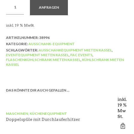
ANFRAGEN
inkl. 19 % MwSt.
ARTIKELNUMMER:
38996
KATEGORIE:
AUSSCHANK-EQUIPMENT
SCHLAGWÖRTER:
AUSSCHANKEQUIPMENT MIETEN KASSEL
,
EVENTEQUIPMENT MIETEN KASSEL
,
FAC EVENTS
,
FLASCHENKÜHLSCHRANK MIETEN KASSEL
,
KÜHLSCHRANK MIETEN
KASSEL
DAS KÖNNTE DIR AUCH GEFALLEN …
inkl.
19 %
Mw
MASCHINEN, KÜCHENEQUIPMENT
AU
St.
Doppelspüle mit Durchlauferhitzer
Ch