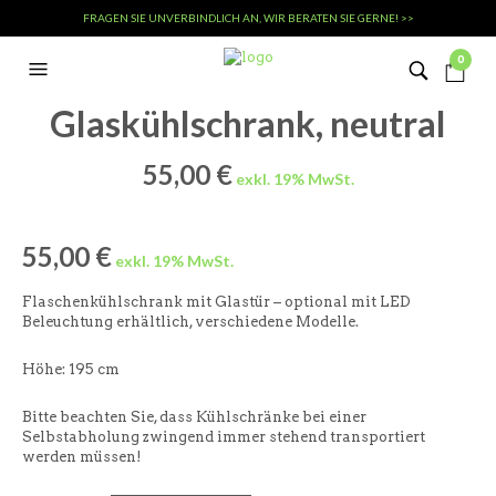
FRAGEN SIE UNVERBINDLICH AN, WIR BERATEN SIE GERNE! >>
0
Glaskühlschrank, neutral
55,00
€
55,00
€
Flaschenkühlschrank mit Glastür – optional mit LED
Beleuchtung erhältlich, verschiedene Modelle.
Höhe: 195 cm
Bitte beachten Sie, dass Kühlschränke bei einer
Selbstabholung zwingend immer stehend transportiert
werden müssen!