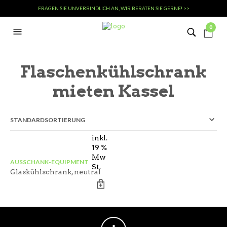
FRAGEN SIE UNVERBINDLICH AN, WIR BERATEN SIE GERNE! >>
0
Flaschenkühlschrank
mieten Kassel
inkl.
19 %
Mw
AUSSCHANK-EQUIPMENT
St.
Glaskühlschrank, neutral