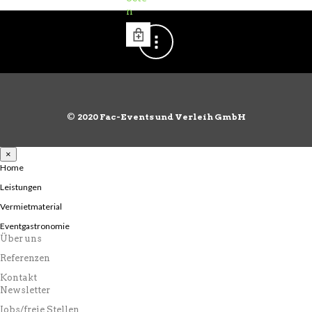
n
©
2020 Fac-Events und Verleih GmbH
×
Home
Leistungen
Vermietmaterial
Eventgastronomie
Über uns
Referenzen
Kontakt
Newsletter
Jobs/freie Stellen