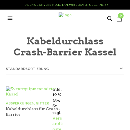
FRAGEN SIE UNVERBINDLICH AN, WIR BERATEN SIE GERNE! >>
0
Kabeldurchlass
Crash-Barrier Kassel
inkl.
19 %
Mw
ABSPERRUNGEN, GITTER
St.
Kabeldurchlass für Crash-
zzgl.
Barrier
Vers
andk
oste