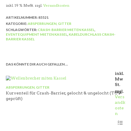
inkl. 19 % MwSt.
zzgl.
Versandkosten
ARTIKELNUMMER:
85521
KATEGORIE:
ABSPERRUNGEN, GITTER
SCHLAGWÖRTER:
CRASH-BARRIER MIETEN KASSEL
,
EVENTEQUIPMENT MIETEN KASSEL
,
KABELDURCHLASS CRASH-
BARRIER KASSEL
DAS KÖNNTE DIR AUCH GEFALLEN …
inkl.
Mw
St.
ABSPERRUNGEN, GITTER
zzgl.
Kurventeil für Crash-Barrier, gelocht & ungelocht (TÜV-
Vers
geprüft)
andk
oste
n
Dieses