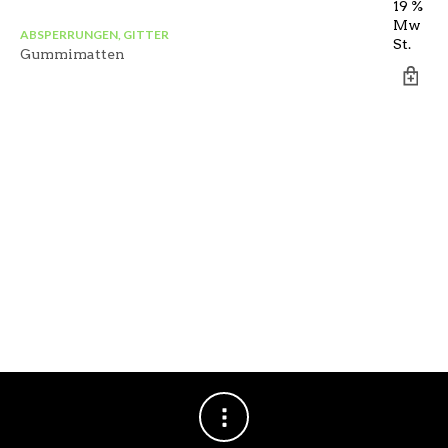
19 %
Mw
ABSPERRUNGEN, GITTER
St.
Gummimatten
AB
Ka