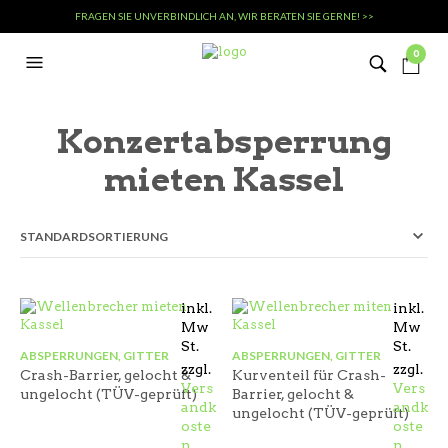
FRAGEN SIE UNVERBINDLICH AN, WIR BERATEN SIE GERNE! >>
0
Konzertabsperrung
mieten Kassel
inkl.
inkl.
Mw
Mw
St.
St.
ABSPERRUNGEN, GITTER
ABSPERRUNGEN, GITTER
zzgl.
zzgl.
Crash-Barrier, gelocht &
Kurventeil für Crash-
Vers
Vers
ungelocht (TÜV-geprüft)
Barrier, gelocht &
andk
andk
ungelocht (TÜV-geprüft)
oste
oste
n
n