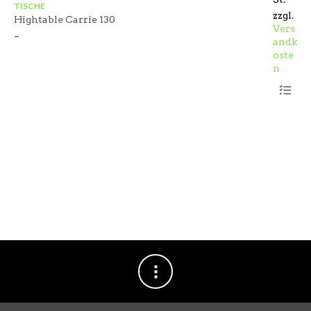
TISCHE
TI
zzgl.
Hightable Carrie 130
St
Vers
–
andk
oste
n
Dieses
Produkt
weist
mehrere
Variant
auf.
Die
Optione
können
auf
der
Produkts
gewählt
werden