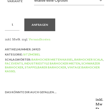
VARIANTE
ANFRAGEN
inkl. MwSt.
zzgl.
Versandkosten
ARTIKELNUMMER:
24925
KATEGORIE:
SITZMÖBEL
SCHLAGWÖRTER:
BARHOCKER MIETEN KASSEL
,
BARHOCKER SCALA
,
FAC EVENTS
,
INDUSTRIESTYLE BARHOCKER MIETEN
,
SCHWARZER
BARHOCKER
,
STAPPELBARER BARHOCKER
,
VINTAGE BARHOCKER
KASSEL
DAS KÖNNTE DIR AUCH GEFALLEN …
inkl.
Mw
St.