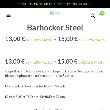
FRAGEN SIE UNVERBINDLICH AN, WIR BERATEN SIE GERNE! >>
0
Barhocker Steel
13,00
€
–
15,00
€
13,00
€
–
15,00
€
stapelbarer Barhocker im vintage Industrie-Designe ist ideal
für zwanglose und unkenvetionelle Events
Material:
pulverbeschichtetes Metall
Maße: B:30 x T:30 cm, Sitzhöhe: 77 cm