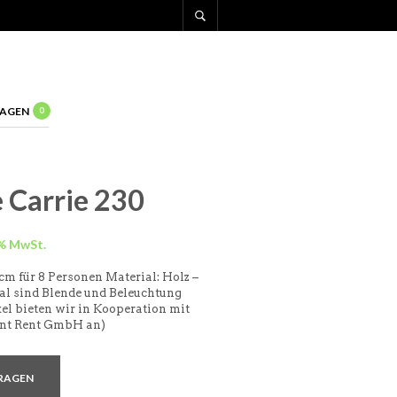
AGEN
0
 Carrie 230
cm für 8 Personen Material: Holz –
nal sind Blende und Beleuchtung
kel bieten wir in Kooperation mit
ent Rent GmbH an)
RAGEN