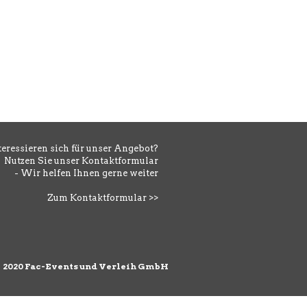
GLÄSER
Weisswein-/ Wasserglas V
teressieren sich für unser Angebot?
Nutzen Sie unser Kontaktformular
- Wir helfen Ihnen gerne weiter
Zum Kontaktformular >>
©
2020 Fac-Events und Verleih GmbH