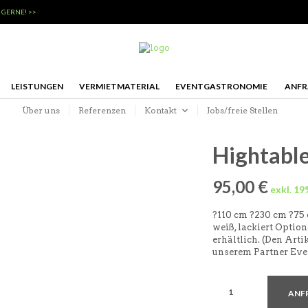
 GERNE! >>
LEISTUNGEN
VERMIETMATERIAL
EVENTGASTRONOMIE
ANFR
Über uns
Referenzen
Kontakt
Jobs/freie Stellen
Hightable
95,00
€
?110 cm ?230 cm ?75 
weiß, lackiert Optio
erhältlich. (Den Arti
unserem Partner Ev
ANF