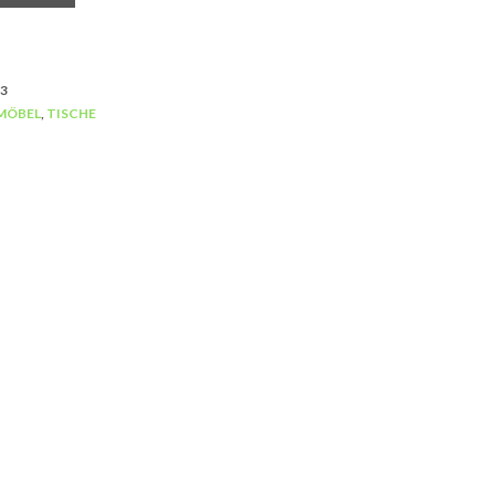
3
MÖBEL
,
TISCHE
RATTAN-MÖBEL
Lounge Sofa Rattan