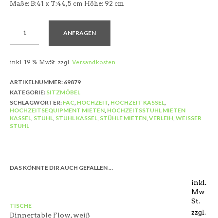
Maße: B:41 x T:44,5 cm Höhe: 92 cm
ANFRAGEN
inkl. 19 % MwSt.
zzgl.
Versandkosten
ARTIKELNUMMER:
69879
KATEGORIE:
SITZMÖBEL
SCHLAGWÖRTER:
FAC
,
HOCHZEIT
,
HOCHZEIT KASSEL
,
HOCHZEITSEQUIPMENT MIETEN
,
HOCHZEITSSTUHL MIETEN
KASSEL
,
STUHL
,
STUHL KASSEL
,
STÜHLE MIETEN
,
VERLEIH
,
WEISSER S
TUHL
DAS KÖNNTE DIR AUCH GEFALLEN …
inkl.
Mw
St.
TISCHE
zzgl.
Dinnertable Flow, weiß