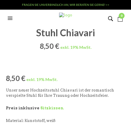
FRAGEN SIE UNVERBINDLICH AN, WIR BERATEN SIE GERNE! >>
0
Stuhl Chiavari
8,50
€
8,50
€
Unser neuer Hochzeitsstuhl Chiavari ist der romantisch
verspielte Stuhl für Ihre Trauung oder Hochzeitsfeier.
Preis
inklusive
Sitzkissen
.
Material: Kunststoff, weiß