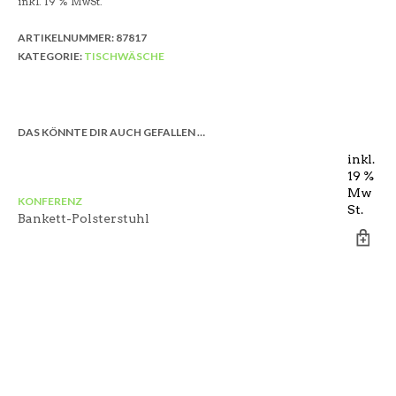
inkl. 19 % MwSt.
ARTIKELNUMMER:
87817
KATEGORIE:
TISCHWÄSCHE
DAS KÖNNTE DIR AUCH GEFALLEN …
inkl.
19 %
Mw
KONFERENZ
TI
St.
Bankett-Polsterstuhl
Ti
–