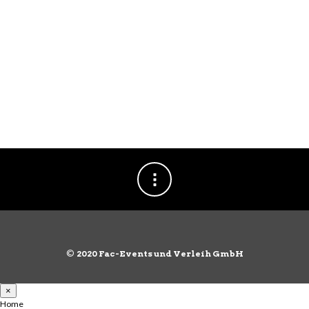
©
2020 Fac-Events und Verleih GmbH
×
Home