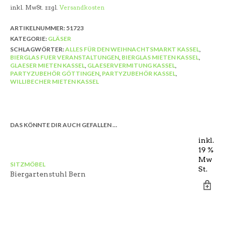
inkl. MwSt.
zzgl.
Versandkosten
ARTIKELNUMMER:
51723
KATEGORIE:
GLÄSER
SCHLAGWÖRTER:
ALLES FÜR DEN WEIHNACHTSMARKT KASSEL
,
BIERGLAS FUER VERANSTALTUNGEN
,
BIERGLAS MIETEN KASSEL
,
GLAESER MIETEN KASSEL
,
GLAESERVERMITUNG KASSEL
,
PARTYZUBEHÖR GÖTTINGEN
,
PARTYZUBEHÖR KASSEL
,
WILLIBECHER MIETEN KASSEL
DAS KÖNNTE DIR AUCH GEFALLEN …
inkl.
19 %
Mw
SITZMÖBEL
AU
St.
Biergartenstuhl Bern
Th
–