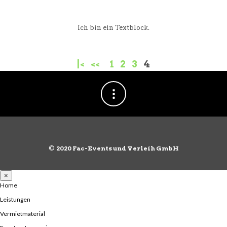
Ich bin ein Textblock.
|<
<<
1
2
3
4
©
2020 Fac-Events und Verleih GmbH
×
Home
Leistungen
Vermietmaterial