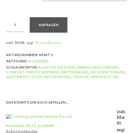
ANFRAGEN
inkl. MwSt.
zzgl.
Versandkosten
ARTIKELNUMMER:
49347-1
KATEGORIE:
SITZMÖBEL
SCHLAGWÖRTER:
ALLES FÜR IHR EVENT
,
BARHOCKER COMFORT
,
COMFORT
,
EVENTEQUIPMENT MIETEN KASSEL
,
FAC EVENTS KASSEL
,
GARTENFEST
,
STUHL MIETEN KASSEL
,
VINTAGE
,
VINTAGE STUHL
DAS KÖNNTE DIR AUCH GEFALLEN …
inkl.
Mw
St.
PAGODEN, ZELTE, SCHIRME
zzgl.
Schirmständer