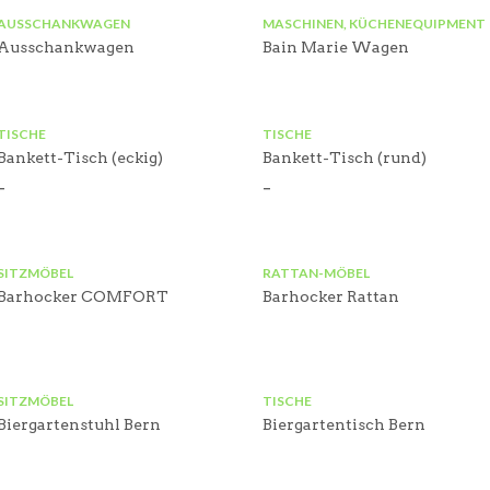
AUSSCHANKWAGEN
MASCHINEN, KÜCHENEQUIPMENT
Ausschankwagen
Bain Marie Wagen
TISCHE
TISCHE
Bankett-Tisch (eckig)
Bankett-Tisch (rund)
–
–
SITZMÖBEL
RATTAN-MÖBEL
Barhocker COMFORT
Barhocker Rattan
SITZMÖBEL
TISCHE
Biergartenstuhl Bern
Biergartentisch Bern