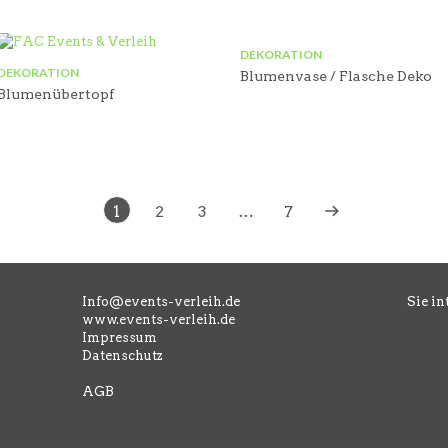
DEKORATION
DEKORATION
Blumenvase / Flasche Deko
Blumenübertopf
1
2
3
…
7
Info@events-verleih.de
Sie in
www.events-verleih.de
Impressum
Datenschutz
AGB