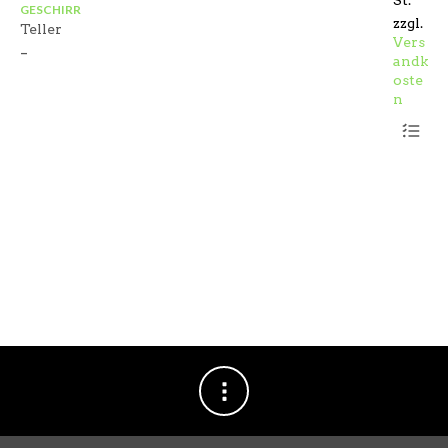
GESCHIRR
KO
zzgl.
Teller
St
Vers
–
andk
oste
n
Dieses
Produkt
weist
mehrere
Variant
auf.
Die
Optione
können
auf
der
Produkts
gewählt
werden