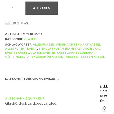
ANFRAGEN
inkl. 19 % MwSt.
ARTIKELNUMMER:
82745
KATEGORIE:
GLÄSER
SCHLAGWÖRTER:
ALLES FÜR DEN WEIHNACHTSMARKT KASSEL
,
ALLES FÜR IHR EVENT
,
BIERGLAS FUER VERANSTALTUNGEN
,
FAC
EVENTS KASSEL
,
GLAESER MIETEN KASSEL
,
PARTYZUBEHÖR
GÖTTINGEN
,
PARTYZUBEHÖR KASSEL
,
TABLETOP MIETEN KASSEL
DAS KÖNNTE DIR AUCH GEFALLEN …
inkl.
19 %
Mw
AUSSCHANK-EQUIPMENT
AU
St.
Glaskühlschrank, gebranded
Za