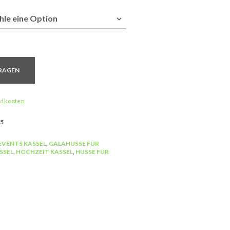
RAGEN
dkosten
5
EVENTS KASSEL
,
GALAHUSSE FÜR
SSEL
,
HOCHZEIT KASSEL
,
HUSSE FÜR