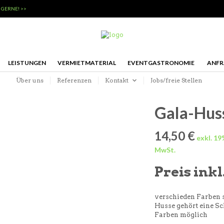
 GERNE! >>
LEISTUNGEN
VERMIETMATERIAL
EVENTGASTRONOMIE
ANFR
Über uns
Referenzen
Kontakt
Jobs/freie Stellen
Gala-Huss
14,50
€
Preis ink
verschieden Farben s
Husse gehört eine Sch
Farben möglich