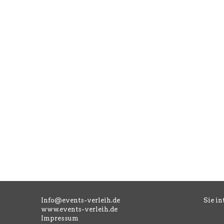
Info@events-verleih.de
Sie in
www.events-verleih.de
Impressum