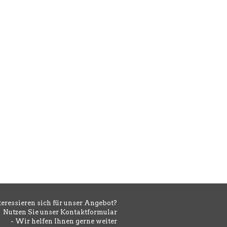
SITZMÖBEL
Barhocker Zeta
teressieren sich für unser Angebot?
Nutzen Sie unser Kontaktformular
- Wir helfen Ihnen gerne weiter