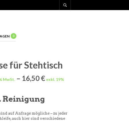
AGEN
0
e für Stehtisch
–
16,50
€
l. Reinigung
ind auf Anfrage mögliche – zu jeder
leife, auch hier sind verschiedene