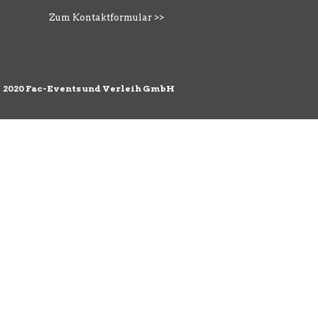
Zum Kontaktformular >>
©
2020 Fac-Events und Verleih GmbH