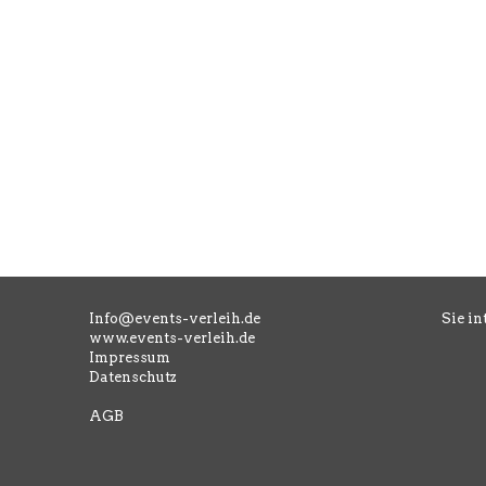
Info@events-verleih.de
Sie in
www.events-verleih.de
Impressum
Datenschutz
AGB