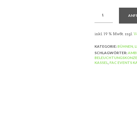
ANF
inkl. 19 % MwSt.
zzgl.
V
KATEGORIE:
BÜHNEN, 
SCHLAGWÖRTER:
AMBI
BELEUCHTUNGSKONZE
KASSEL
,
FAC EVENTS K