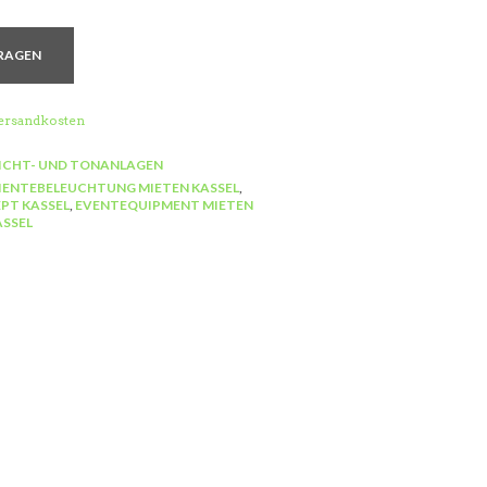
RAGEN
ersandkosten
LICHT- UND TONANLAGEN
ENTEBELEUCHTUNG MIETEN KASSEL
,
PT KASSEL
,
EVENTEQUIPMENT MIETEN
ASSEL