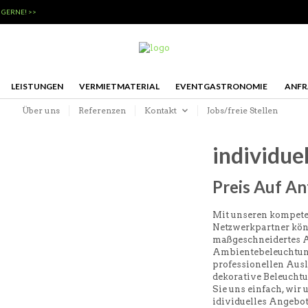
 GERNE! >>
LEISTUNGEN
VERMIETMATERIAL
EVENTGASTRONOMIE
ANFR
Über uns
Referenzen
Kontakt
Jobs/freie Stellen
individue
Preis Auf An
Mit unseren kompete
Netzwerkpartner kön
maßgeschneidertes A
Ambientebeleuchtung
professionellen Aus
dekorative Beleucht
Sie uns einfach, wir 
idividuelles Angebot