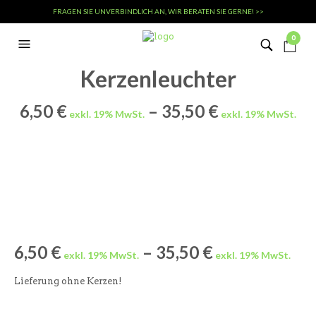
FRAGEN SIE UNVERBINDLICH AN, WIR BERATEN SIE GERNE! >>
0
Kerzenleuchter
6,50
€
–
35,50
€
6,50
€
–
35,50
€
Lieferung ohne Kerzen!