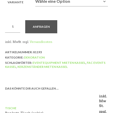
VARIANTE
ANFRAGEN
inkl. MwSt.
zzgl.
Versandkosten
ARTIKELNUMMER:
81193
KATEGORIE:
DEKORATION
SCHLAGWÖRTER:
EVENTEQUIPMENT MIETEN KASSEL
,
FAC EVENTS
KASSEL
,
KERZENSTÄNDER MIETEN KASSEL
DAS KÖNNTE DIR AUCH GEFALLEN …
inkl.
Mw
St.
TISCHE
zzgl.