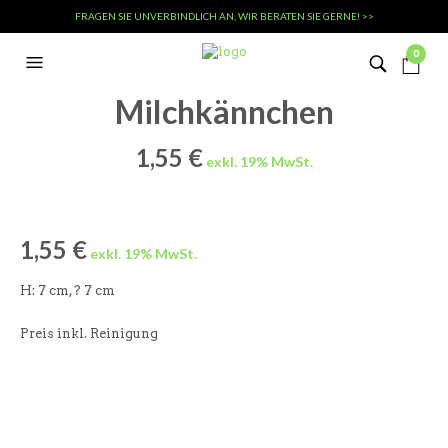
FRAGEN SIE UNVERBINDLICH AN, WIR BERATEN SIE GERNE! >>
0
Milchkännchen
1,55
€
1,55
€
H: 7 cm, ? 7 cm
Preis inkl. Reinigung