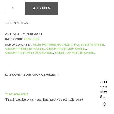
ANFRAGEN
inkl. 19 % MwSt.
ARTIKELNUMMER:
95581
KATEGORIE:
GESCHIRR
SCHLAGWÖRTER:
ALLES FÜR IHRE HOCHZEIT
,
FAC EVENTS KASSEL
,
GESCHIRR MIETEN KASSEL
,
GESCHIRRVERLEIH KASSEL
,
GESCHIRRVERMIETUNG KASSEL
,
TABLETOP MIETEN KASSEL
DAS KÖNNTE DIR AUCH GEFALLEN …
inkl.
19 %
Mw
TISCHWÄSCHE
BE
St.
Tischdecke oval (für Bankett-Tisch Ellipse)
Ta