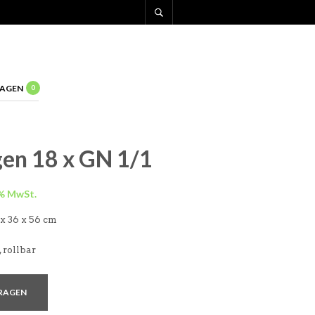
AGEN
0
en 18 x GN 1/1
 x 36 x 56 cm
 rollbar
RAGEN