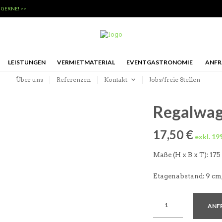
 GERNE! >>
LEISTUNGEN
VERMIETMATERIAL
EVENTGASTRONOMIE
ANFR
Über uns
Referenzen
Kontakt
Jobs/freie Stellen
Regalwag
17,50
€
Maße (H x B x T): 175
Etagenabstand: 9 cm,
ANF