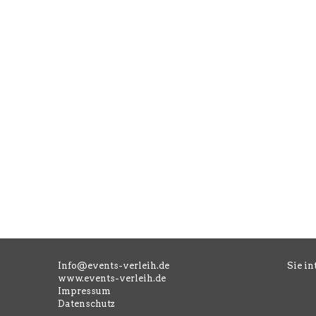
Info@events-verleih.de
Sie in
www.events-verleih.de
Impressum
Datenschutz