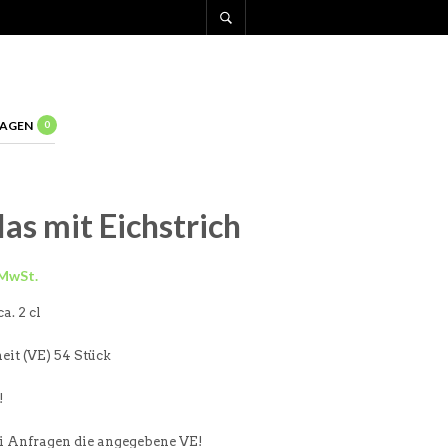
AGEN
0
as mit Eichstrich
a. 2 cl
it (VE) 54 Stück
!
ei Anfragen die angegebene VE!