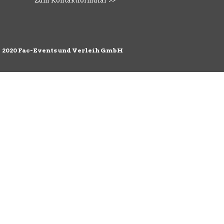
Zum Kontaktformular >>
©
2020 Fac-Events und Verleih GmbH