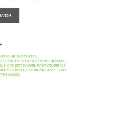
RAGEN
6
S FÜR IHRE HOCHZEIT
,
SEL
,
FAC EVENTS
,
FAC EVENTS KASSEL
,
EL
,
HOCHZEIT KASSEL
,
PARTYZUBEHÖR
BEHÖR KASSEL
,
SCHNAPSGLAS MIETEN
TEN KASSEL
SITZMÖBEL
Reihenverbinder