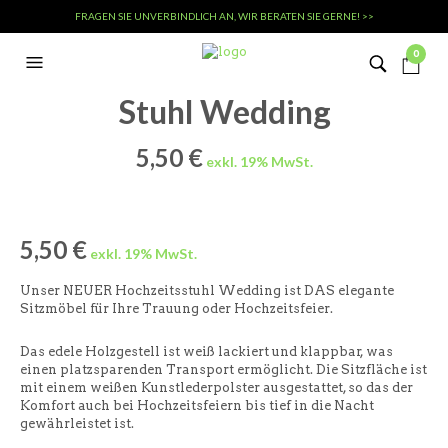
FRAGEN SIE UNVERBINDLICH AN, WIR BERATEN SIE GERNE! >>
0
Stuhl Wedding
5,50
€
5,50
€
Unser NEUER Hochzeitsstuhl Wedding ist DAS elegante
Sitzmöbel für Ihre Trauung oder Hochzeitsfeier.
Das edele Holzgestell ist weiß lackiert und klappbar, was
einen platzsparenden Transport ermöglicht. Die Sitzfläche ist
mit einem weißen Kunstlederpolster ausgestattet, so das der
Komfort auch bei Hochzeitsfeiern bis tief in die Nacht
gewährleistet ist.