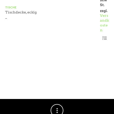
Mw
St.
TISCHE
TI
zzgl.
Tischdecke, eckig
Ti
Vers
–
–
andk
oste
n
Dieses
Produkt
weist
mehrere
Variant
auf.
Die
Optione
können
auf
der
Produkts
gewählt
werden