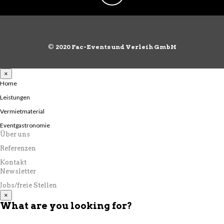
©
2020 Fac-Events und Verleih GmbH
×
Home
Leistungen
Vermietmaterial
Eventgastronomie
Über uns
Referenzen
Kontakt
Newsletter
Jobs/freie Stellen
×
What are you looking for?