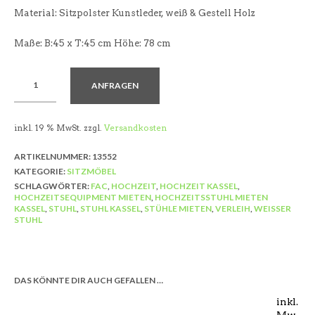
Material: Sitzpolster Kunstleder, weiß & Gestell Holz
Maße: B:45 x T:45 cm Höhe: 78 cm
ANFRAGEN
inkl. 19 % MwSt.
zzgl.
Versandkosten
ARTIKELNUMMER:
13552
KATEGORIE:
SITZMÖBEL
SCHLAGWÖRTER:
FAC
,
HOCHZEIT
,
HOCHZEIT KASSEL
,
HOCHZEITSEQUIPMENT MIETEN
,
HOCHZEITSSTUHL MIETEN
KASSEL
,
STUHL
,
STUHL KASSEL
,
STÜHLE MIETEN
,
VERLEIH
,
WEISSER S
TUHL
DAS KÖNNTE DIR AUCH GEFALLEN …
inkl.