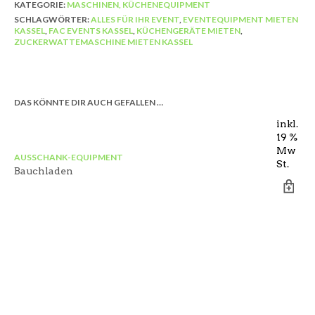
KATEGORIE:
MASCHINEN, KÜCHENEQUIPMENT
SCHLAGWÖRTER:
ALLES FÜR IHR EVENT
,
EVENTEQUIPMENT MIETEN
KASSEL
,
FAC EVENTS KASSEL
,
KÜCHENGERÄTE MIETEN
,
ZUCKERWATTEMASCHINE MIETEN KASSEL
DAS KÖNNTE DIR AUCH GEFALLEN …
inkl.
19 %
Mw
AUSSCHANK-EQUIPMENT
KA
St.
Bauchladen
di