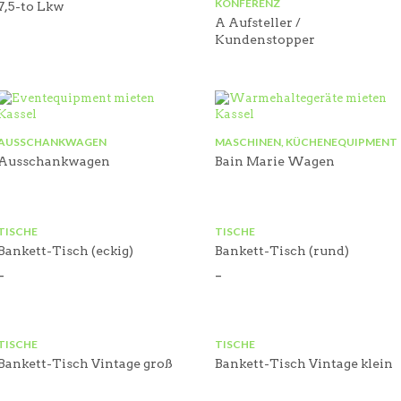
KONFERENZ
7,5-to Lkw
A Aufsteller /
Kundenstopper
AUSSCHANKWAGEN
MASCHINEN, KÜCHENEQUIPMENT
Ausschankwagen
Bain Marie Wagen
TISCHE
TISCHE
Bankett-Tisch (eckig)
Bankett-Tisch (rund)
–
–
TISCHE
TISCHE
Bankett-Tisch Vintage groß
Bankett-Tisch Vintage klein