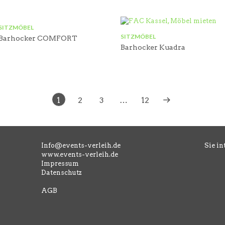
SITZMÖBEL
SITZMÖBEL
Barhocker COMFORT
Barhocker Kuadra
1
2
3
…
12
Info@events-verleih.de
Sie in
www.events-verleih.de
Impressum
Datenschutz
AGB