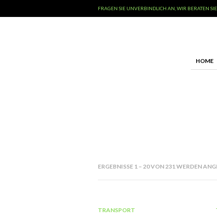
FRAGEN SIE UNVERBINDLICH AN, WIR BERATEN SIE
HOME
ERGEBNISSE 1 – 20 VON 231 WERDEN AN
TRANSPORT