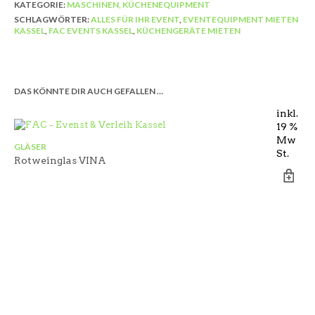
KATEGORIE:
MASCHINEN, KÜCHENEQUIPMENT
SCHLAGWÖRTER:
ALLES FÜR IHR EVENT
,
EVENTEQUIPMENT MIETEN
KASSEL
,
FAC EVENTS KASSEL
,
KÜCHENGERÄTE MIETEN
DAS KÖNNTE DIR AUCH GEFALLEN …
inkl.
19 %
Mw
KA
GLÄSER
St.
di
Rotweinglas VINA