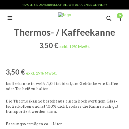
FRAGEN SIE UNVERBINDLICH AN, WIR BERATEN SIE GERNE! >>
0
Thermos- / Kaffeekanne
3,50
€
3,50
€
Isolierkanne in weiß , 1,0 l ist ideal, um Getränke wie Kaffee
oder Tee heiß zu halten.
Die Thermoskanne besteht aus einem hochwertigem Glas-
Isolierkolben und ist 100% dicht, sodass die Kanne auch gut
transportiert werden kann.
Fassungsvermögen ca. 1 Liter.