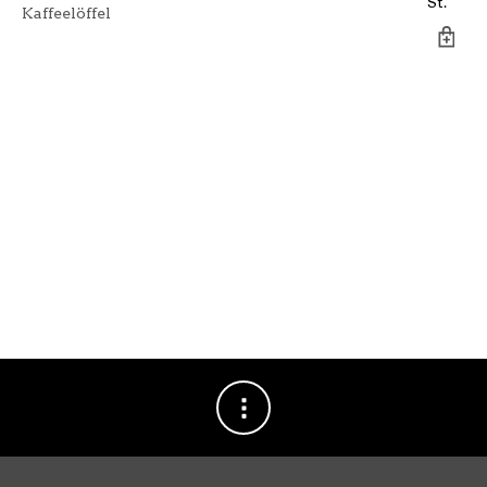
St.
Kaffeelöffel
Ta