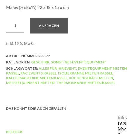
Maße: (HxBxT:)
22 x
18 x
15 x
cm
ANFRAGEN
inkl. 19 % MwSt.
ARTIKELNUMMER:
33399
KATEGORIEN:
GESCHIRR
,
SONSTIGES EVENTEQUIPMENT
SCHLAGWÖRTER:
ALLES FÜR IHR EVENT
,
EVENTEQUIPMENT MIETEN
KASSEL
,
FAC EVENTS KASSEL
,
ISOLIERKANNE MIETEN KASSEL
,
KAFFEEMASCHINE MIETEN KASSEL
,
KÜCHENGERÄTE MIETEN
,
MESSEEQUIPMENT MIETEN
,
THERMOSKANNE MIETEN KASSEL
DAS KÖNNTE DIR AUCH GEFALLEN …
inkl.
19 %
Mw
BESTECK
BE