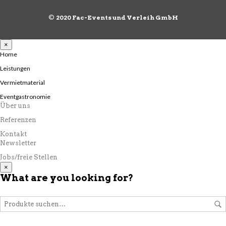
©
2020 Fac-Events und Verleih GmbH
×
Home
Leistungen
Vermietmaterial
Eventgastronomie
Über uns
Referenzen
Kontakt
Newsletter
Jobs/freie Stellen
×
What are you looking for?