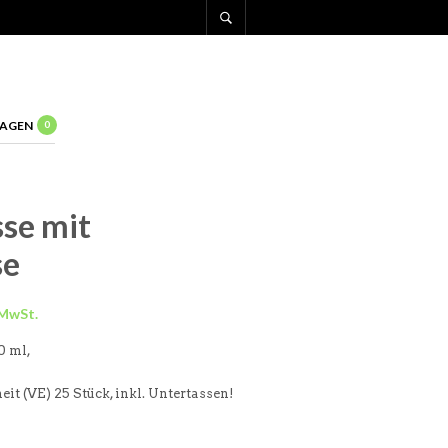
AGEN
0
se mit
se
50 ml,
t (VE) 25 Stück, inkl. Untertassen!