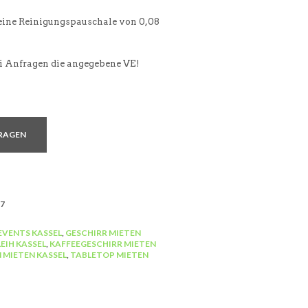
 eine Reinigungspauschale von 0,08
ei Anfragen die angegebene VE!
RAGEN
7
EVENTS KASSEL
,
GESCHIRR MIETEN
EIH KASSEL
,
KAFFEEGESCHIRR MIETEN
 MIETEN KASSEL
,
TABLETOP MIETEN